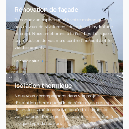
Rénovation de façade
Redonnez un aspect neuf à votre maison grâce à
nos travaux de ravalement de peinture hydrofuge
et crépi. Nous améliorons à la fois l’esthétique et
la protection de vos murs contre l’humidité et le
vieillissement.
En savoir plus
Isolation thermique
Nous vous accompagnons dans vos projets
d’isolation thermique afin de réduire les pertes
de chaleur, améliorer votre confort et diminuer
vos factures d’énergie. Des solutions adaptées à
chaque type de maison.