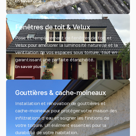
En savoir plus
Fenêtres de toit & Velux
Pose et remplacement de fenêtres de toit et
Velux pour améliorer la luminosité naturelle et la
ventilation de vos espaces sous toiture, tout en
garantissant une parfaite étanchéité.
En savoir plus
Gouttières & cache-moineaux
Installation et rénovation de gouttières et
cache-moineaux pour protéger votre maison des
infiltrations d’eau et soigner les finitions de
votre toiture. Un élément essentiel pour la
durabilité de votre habitation.