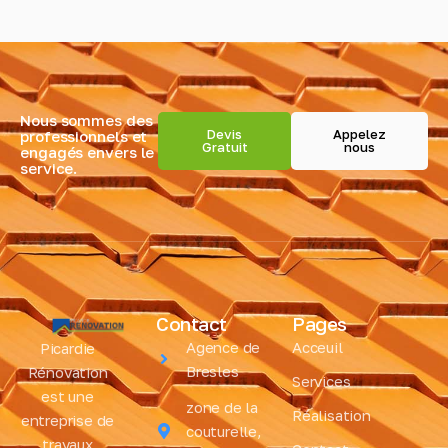
Nous sommes des
Devis
Appelez
professionnels et
Gratuit
nous
engagés envers le
service.
Contact
Pages
Agence de
Acceuil
Picardie
Bresles
Rénovation
Services
est une
zone de la
Réalisation
entreprise de
couturelle,
travaux