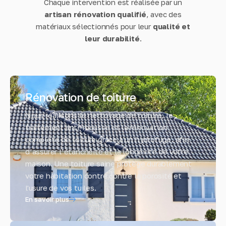
Chaque intervention est réalisée par un
artisan rénovation qualifié
, avec des
matériaux sélectionnés pour leur
qualité et
leur durabilité
.
Rénovation de toiture
Nous réalisons le nettoyage de toiture, le
traitement anti-mousse et la rénovation
complète de toiture grâce à un hydrofuge, afin
d’assurer l’étanchéité et la longévité de votre
maison. Une toiture saine protège durablement
votre habitation contre contre la porosité et
l'usure de vos tuiles.
En savoir plus